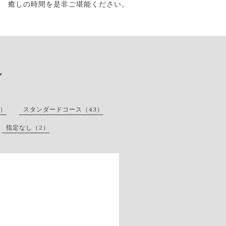
癒しの時間を是非ご堪能ください。
ン
1）
スタンダードコース（43）
指定なし（2）