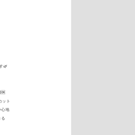
🌿
🆗
カット
い心地
きる