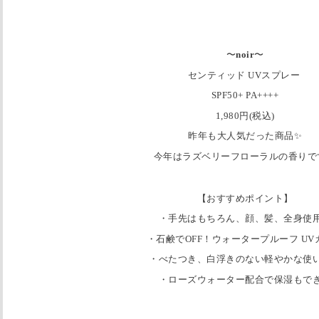
〜
noir
〜
センティッド UVスプレー
SPF50+ PA++++
1,980円(税込)
昨年も大人気だった商品✨
今年はラズベリーフローラルの香りです
【おすすめポイント】
・手先はもちろん、顔、髪、全身使用
・石鹸でOFF！ウォータープルーフ UV
・べたつき、白浮きのない軽やかな使
・ローズウォーター配合で保湿もで