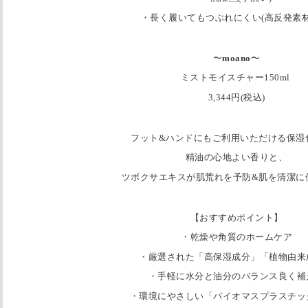
・長く履いてもつぶれにくい(高反発素材
〜
moano
〜
ミストモイスチャー150ml
3,344円(税込)
フット&ハンドにもご利用いただける保湿
精油の心地よい香りと、
ツボクサエキスが肌荒れを予防&肌を清潔に
【おすすめポイント】
・乾燥や角質のホームケア
・厳選された「高保湿成分」「植物由来
・手軽に水分と油分のバランス良く補
・環境にやさしい「バイオマスプラスチッ