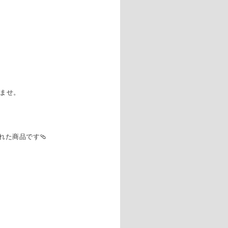
いませ。
れた商品です🩴
。