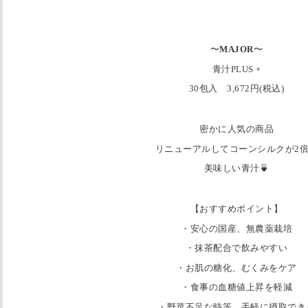
〜
MAJOR
〜
青汁PLUS +
30包入 3,672円(税込)
密かに人気の商品
リニューアルしてコーンシルクが2倍
美味しい青汁🍵
【おすすめポイント】
・安心の国産、無農薬栽培
・抹茶配合で飲みやすい
・お肌の糖化、むくみをケア
・食事の血糖値上昇を軽減
・野菜不足な時等、手軽に摂取でき