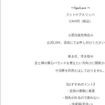
〜
SpaLuce
〜
フットケアスリッパ
3,960円（税込）
⚠️受注販売商品⚠️
公式LINE、店頭にてお申し付けくださ
巻き爪、浮き指や
足と脚の重心バランスを整えたい方向けに開発さ
※治療を目的とはしておりません
【おすすめポイント】
・足指の運動に最適
・指先が出るので蒸れない
・洗濯🆗(手洗い)