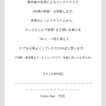
紫外線や冷房によるインナードライ
（内側の乾燥）は加速します。
冬用のしっとりクリームから、
スッとなじんで深部*まで潤いを届ける
「No.2」へ切り替えて
ケアを心地よくしていただければと思います。
（*深部：角質層まで / エイジングケア：年齢に応じたお手入れ）
２０２６年5月記
＿＿＿＿＿＿＿＿＿＿＿＿＿＿＿＿＿＿＿＿
＿＿＿＿＿＿＿
＿＿＿＿＿＿＿
Colon Nail 竹田