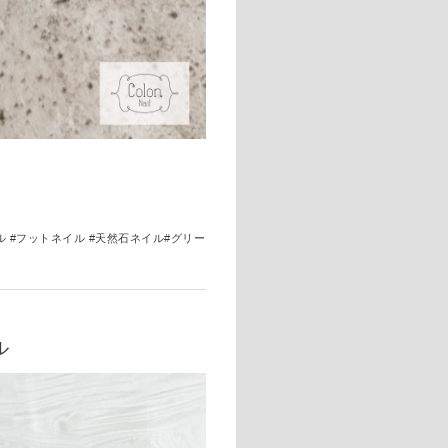
ル
#フットネイル #天然石ネイル#グリー
ル