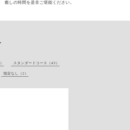
癒しの時間を是非ご堪能ください。
ン
1）
スタンダードコース（43）
指定なし（2）