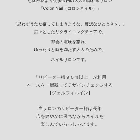
恵比寿駅より徒歩圏内の大人の隠れ家サロン
「Colon Nail（コロンネイル）」
『思わずうたた寝してしまうような、贅沢なひとときを。』
広々としたリクライニングチェアで、
都会の喧騒を忘れ、
ゆったりと時を満たす大人のための、
ネイルサロンです。
「リピーター様９０％以上」が利用
ベースを一層残してデザインチェンジする
【
ジェルフィルイン】
当サロンのリピーター様は長年
爪を健やかに保ちながらネイルを
楽しんでいらっしゃいます。