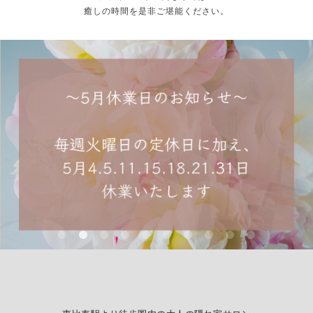
癒しの時間を是非ご堪能ください。
New☆オプションフット「角質ケア」の
New Nail design
巻爪ケアのご案内
Foot design
Salon blog
ご案内