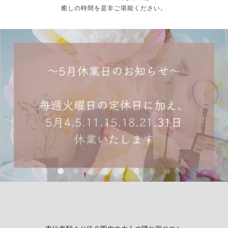
癒しの時間を是非ご堪能ください。
New☆オプションフット「角質ケア」の
New Nail design
巻爪ケアのご案内
Foot design
Salon blog
ご案内