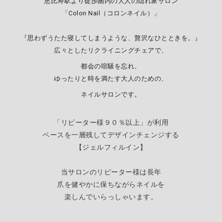
恵比寿駅より徒歩圏内の大人の隠れ家サロン
「Colon Nail（コロンネイル）」
『思わずうたた寝してしまうような、贅沢なひとときを。』
広々としたリクライニングチェアで、
都会の喧騒を忘れ、
ゆったりと時を満たす大人のための、
ネイルサロンです。
「リピーター様９０％以上」が利用
ベースを一層残してデザインチェンジする
【
ジェルフィルイン】
当サロンのリピーター様は長年
爪を健やかに保ちながらネイルを
楽しんでいらっしゃいます。