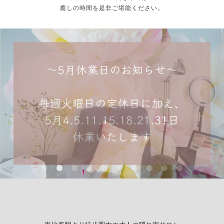
癒しの時間を是非ご堪能ください。
New☆オプションフット「角質ケア」の
New Nail design
巻爪ケアのご案内
Foot design
Salon blog
ご案内