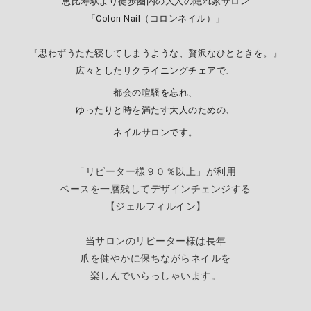
恵比寿駅より徒歩圏内の大人の隠れ家サロン
「Colon Nail（コロンネイル）」
『思わずうたた寝してしまうような、贅沢なひとときを。』
広々としたリクライニングチェアで、
都会の喧騒を忘れ、
ゆったりと時を満たす大人のための、
ネイルサロンです。
「リピーター様９０％以上」が利用
ベースを一層残してデザインチェンジする
【
ジェルフィルイン】
当サロンのリピーター様は長年
爪を健やかに保ちながらネイルを
楽しんでいらっしゃいます。