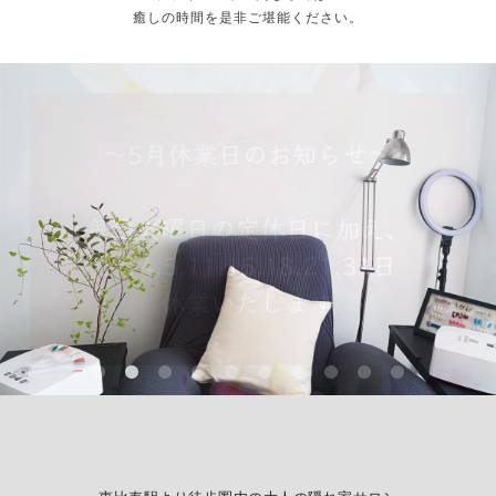
癒しの時間を是非ご堪能ください。
New☆オプションフット「角質ケア」の
New Nail design
巻爪ケアのご案内
Foot design
Salon blog
ご案内