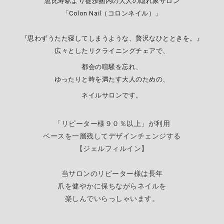
恵比寿駅より徒歩圏内の大人の隠れ家サロン
「Colon Nail（コロンネイル）」
『思わずうたた寝してしまうような、贅沢なひとときを。』
広々としたリクライニングチェアで、
都会の喧騒を忘れ、
ゆったりと時を満たす大人のための、
ネイルサロンです。
「リピーター様９０％以上」が利用
ベースを一層残してデザインチェンジする
【
ジェルフィルイン】
当サロンのリピーター様は長年
爪を健やかに保ちながらネイルを
楽しんでいらっしゃいます。