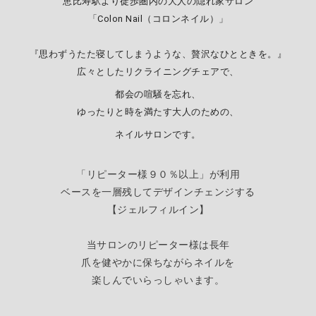
恵比寿駅より徒歩圏内の大人の隠れ家サロン
「Colon Nail（コロンネイル）」
『思わずうたた寝してしまうような、贅沢なひとときを。』
広々としたリクライニングチェアで、
都会の喧騒を忘れ、
ゆったりと時を満たす大人のための、
ネイルサロンです。
「リピーター様９０％以上」が利用
ベースを一層残してデザインチェンジする
【
ジェルフィルイン】
当サロンのリピーター様は長年
爪を健やかに保ちながらネイルを
楽しんでいらっしゃいます。