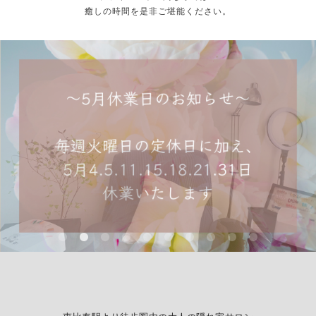
癒しの時間を是非ご堪能ください。
New☆オプションフット「角質ケア」の
New Nail design
巻爪ケアのご案内
Foot design
Salon blog
ご案内