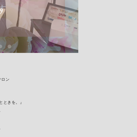
サロン
とときを。』
、
、