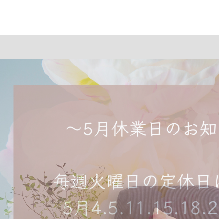
New☆オプションフット「角質
New Nail design
巻爪ケアのご案内
Foot design
Salon blog