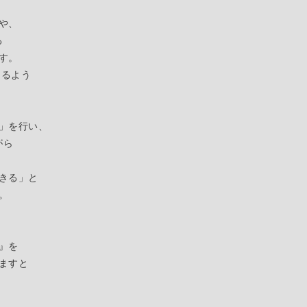
や、
る
す。
けるよう
」を行い、
がら
きる」
と
。
』を
ますと