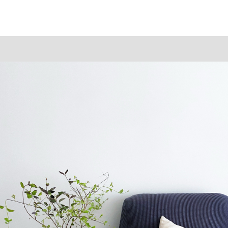
New☆オプションフット「角質
New Nail design
巻爪ケアのご案内
Foot design
Salon blog