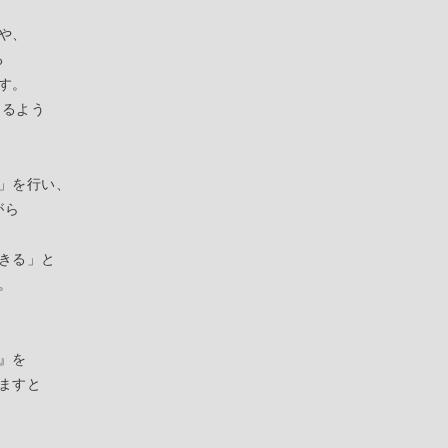
や、
る
す。
けるよう
」を行い、
がら
きる」
と
。
』を
ますと