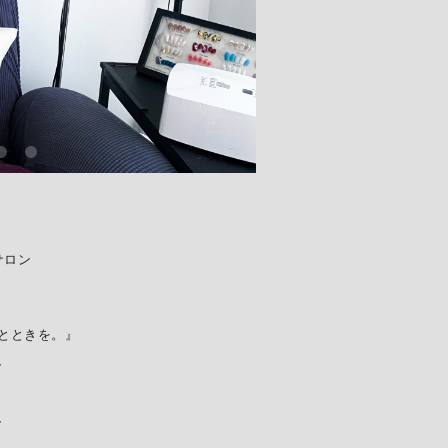
サロン
とときを。』
、
、